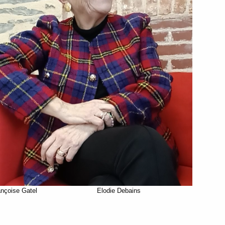
ançoise Gatel
Elodie Debains