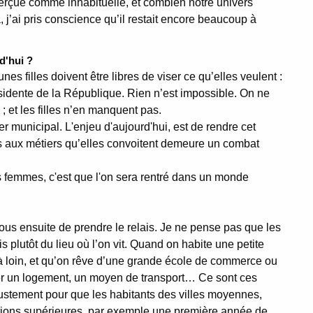
perçue comme inhabituelle, et combien notre univers
 j’ai pris conscience qu’il restait encore beaucoup à
d'hui ?
nes filles doivent être libres de viser ce qu’elles veulent :
sidente de la République. Rien n’est impossible. On ne
l ; et les filles n’en manquent pas.
r municipal. L'enjeu d'aujourd'hui, est de rendre cet
 aux métiers qu’elles convoitent demeure un combat
es femmes, c'est que l'on sera rentré dans un monde
nous ensuite de prendre le relais. Je ne pense pas que les
is plutôt du lieu où l’on vit. Quand on habite une petite
à loin, et qu’on rêve d’une grande école de commerce ou
ver un logement, un moyen de transport… Ce sont ces
 justement pour que les habitants des villes moyennes,
ions supérieures, par exemple une première année de