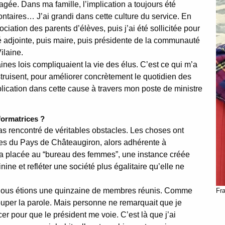
ée. Dans ma famille, l’implication a toujours été
ontaires… J’ai grandi dans cette culture du service. En
ciation des parents d’élèves, puis j’ai été sollicitée pour
 été adjointe, puis maire, puis présidente de la communauté
ilaine.
rtaines lois compliquaient la vie des élus. C’est ce qui m’a
nstruisent, pour améliorer concrètement le quotidien des
mplication dans cette cause à travers mon poste de ministre
 formatrices ?
s rencontré de véritables obstacles. Les choses ont
s du Pays de Châteaugiron, alors adhérente à
’a placée au “bureau des femmes”, une instance créée
nine et refléter une société plus égalitaire qu’elle ne
: nous étions une quinzaine de membres réunis. Comme
Fr
couper la parole. Mais personne ne remarquait que je
cer pour que le président me voie. C’est là que j’ai