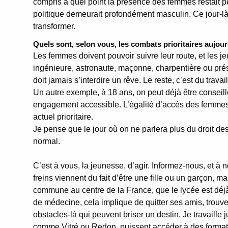
compris à quel point la présence des femmes restait 
politique demeurait profondément masculin. Ce jour-là,
transformer.
Quels sont, selon vous, les combats prioritaires aujour
Les femmes doivent pouvoir suivre leur route, et les jeu
ingénieure, astronaute, maçonne, charpentière ou pré
doit jamais s’interdire un rêve. Le reste, c’est du travai
Un autre exemple, à 18 ans, on peut déjà être conseille
engagement accessible. L’égalité d’accès des femmes
actuel prioritaire.
Je pense que le jour où on ne parlera plus du droit d
normal.
C’est à vous, la jeunesse, d’agir. Informez-nous, et à 
freins viennent du fait d’être une fille ou un garçon, ma
commune au centre de la France, que le lycée est déj
de médecine, cela implique de quitter ses amis, trou
obstacles-là qui peuvent briser un destin. Je travaille
comme Vitré ou Redon, puissent accéder à des format