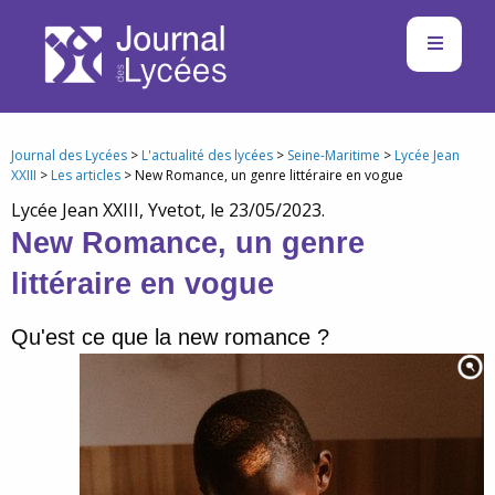
Journal des Lycées
>
L'actualité des lycées
>
Seine-Maritime
>
Lycée Jean
XXIII
>
Les articles
> New Romance, un genre littéraire en vogue
Lycée Jean XXIII, Yvetot, le 23/05/2023.
New Romance, un genre
littéraire en vogue
Qu'est ce que la new romance ?