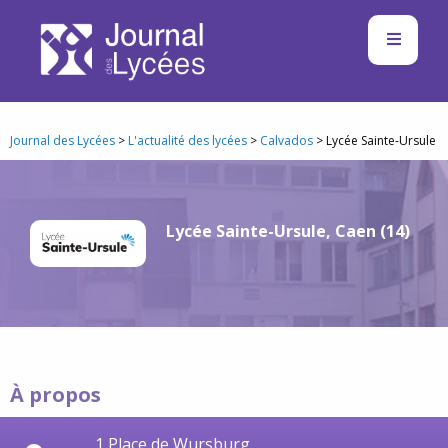
Journal des Lycées
>
L'actualité des lycées
>
Calvados
> Lycée Sainte-Ursule
Lycée Sainte-Ursule, Caen (14)
À propos
1 Place de Wursburg