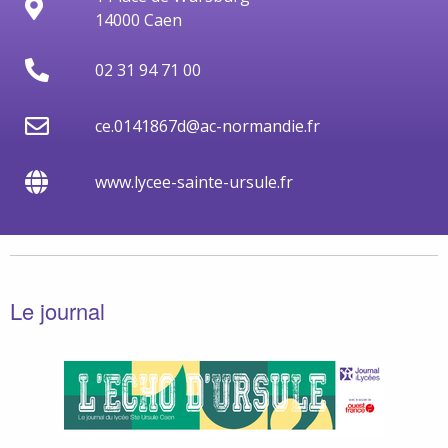
14000 Caen
02 31 94 71 00
ce.0141867d@ac-normandie.fr
www.lycee-sainte-ursule.fr
Le journal