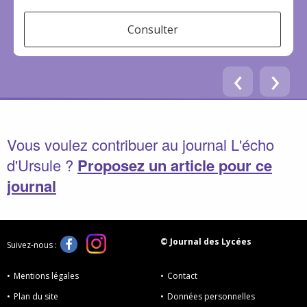
Consulter
‹
›
Vous voulez contribuer au journal L'écho
d'Ursule ?
Proposez un article pour ce
journal
© Journal des Lycées
Suivez-nous :
Mentions légales
Contact
Plan du site
Données personnelles